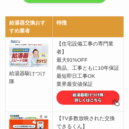
給湯器交換おす
特徴
すめ業者
【住宅設備工事の専門業
者】
最大91%OFF
商品、工事ともに10年保証
給湯器駆けつけ
最短即日工事OK
隊
業界最安値保証
【TV多数放映された交換
できるくん】